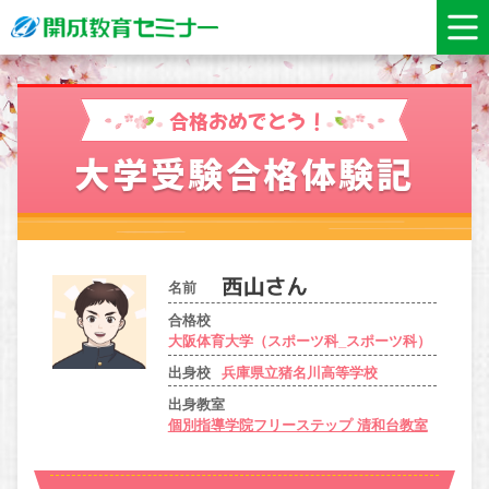
合格おめでとう！
大学受験合格体験記
名前
合格校
大阪体育大学（スポーツ科_スポーツ科）
出身校
兵庫県立猪名川高等学校
出身教室
個別指導学院フリーステップ 清和台教室