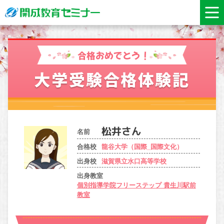
合格おめでとう！
大学受験合格体験記
名前
合格校
龍谷大学（国際_国際文化）
出身校
滋賀県立水口高等学校
出身教室
個別指導学院フリーステップ 貴生川駅前
教室