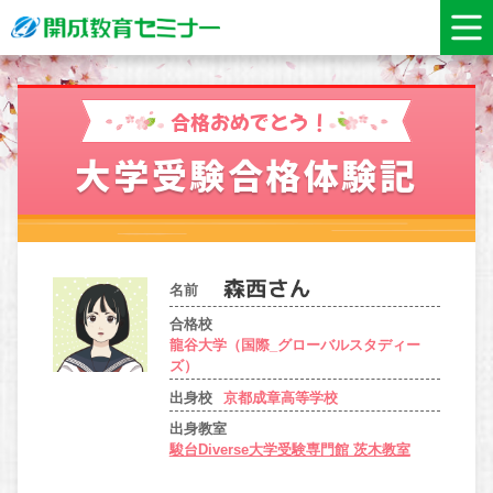
合格おめでとう！
大学受験合格体験記
名前
合格校
龍谷大学（国際_グローバルスタディー
ズ）
出身校
京都成章高等学校
出身教室
駿台Diverse大学受験専門館 茨木教室