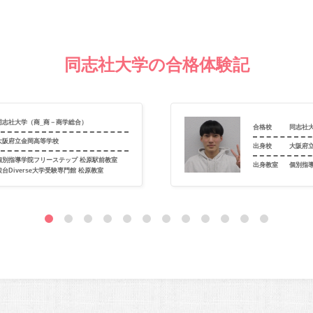
同志社大学の合格体験記
同志社大学（商_商－商学総合）
合格校
同志社
大阪府立金岡高等学校
出身校
大阪府
個別指導学院フリーステップ 松原駅前教室
出身教室
個別指
駿台Diverse大学受験専門館 松原教室