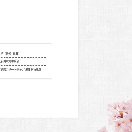
大学（経済_経済）
合格校
同志社大学（社
立吹田東高等学校
出身校
京都市立紫野
導学院フリーステップ 豊津駅前教室
出身教室
個別指導学院フ