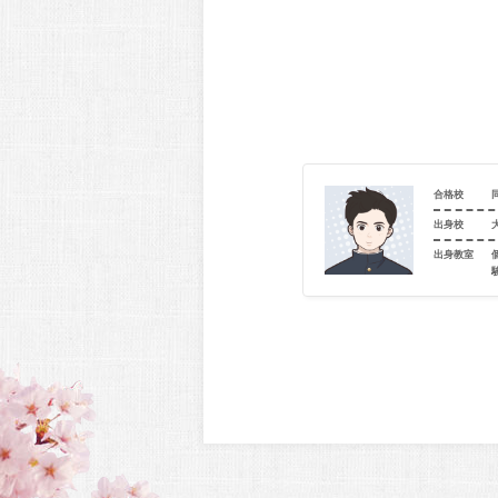
合格校
同志社大学（商_商－商学総合）
出身校
西宮市立西宮東高等学校
出身教室
室
個別指導学院フリーステップ 阪神西宮教室