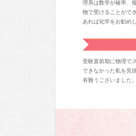
理系は数学が確率、
物で受けることがで
あれば化学をお勧め
受験直前期に物理で
できなかった私を見
有難うございました