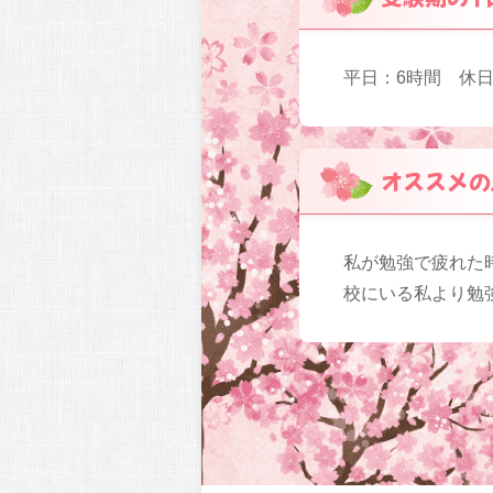
平日：6時間 休日
オススメの
私が勉強で疲れた
校にいる私より勉