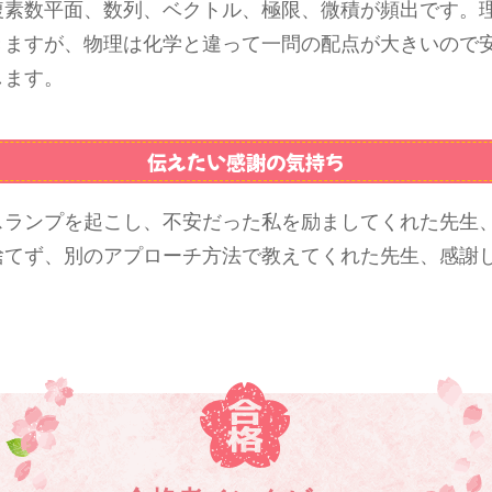
複素数平面、数列、ベクトル、極限、微積が頻出です。
きますが、物理は化学と違って一問の配点が大きいので
します。
伝えたい感謝の気持ち
スランプを起こし、不安だった私を励ましてくれた先生
捨てず、別のアプローチ方法で教えてくれた先生、感謝
。