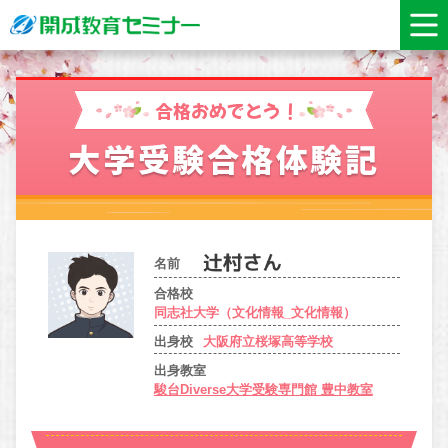
合格おめでとう！
大学受験合格体験記
名前
合格校
同志社大学（文化情報_文化情報）
出身校
大阪府立桜塚高等学校
出身教室
駿台Diverse大学受験専門館 豊中教室