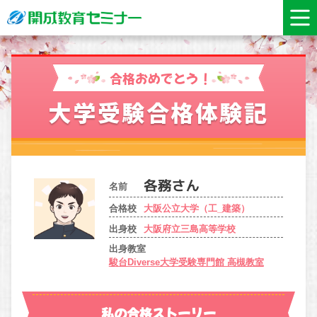
合格おめでとう！
大学受験合格体験記
名前
合格校
大阪公立大学（工_建築）
出身校
大阪府立三島高等学校
出身教室
駿台Diverse大学受験専門館 高槻教室
私の合格ストーリー