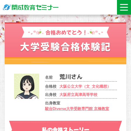
合格おめでとう！
大学受験合格体験記
名前
合格校
大阪公立大学（文_文化構想）
出身校
大阪府立高津高等学校
出身教室
駿台Diverse大学受験専門館 京橋教室
私の合格ストーリー