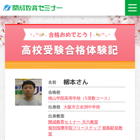
合格おめでとう！
高校受験合格体験記
名前
合格校
桃山学院高等学校（S英数コース）
出身校
大阪市立友渕中学校
出身教室
開成教育セミナー 天六教室
個別指導学院フリーステップ 都島駅前教
室