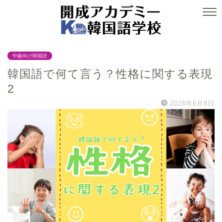
中級向け韓国語
韓国語で何て言う？性格に関する表現
2
2026年6月8日