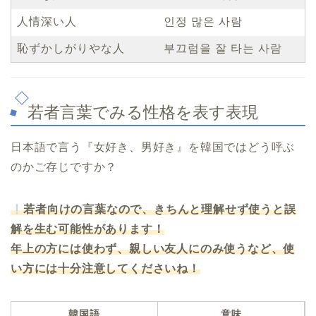
人情深い人
인정 많은 사람
恥ずかしがりやな人
부끄럼을 잘 타는 사람
若者言葉でみる性格を表す表現
日本語で言う『女好き、男好き』を韓国ではどう呼ぶ
のかご存じですか？
若者向けの言葉なので、きちんと理解せず使うと誤
解を生む可能性があります！
年上の方には使わず、親しい友人にのみ使うなど、使
い方には十分注意してくださいね！
韓国語
意味