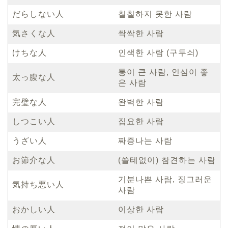
だらしない人
칠칠하지 못한 사람
気さくな人
싹싹한 사람
けちな人
인색한 사람 (구두쇠)
통이 큰 사람, 인심이 좋
太っ腹な人
은 사람
完璧な人
완벽한 사람
しつこい人
집요한 사람
うざい人
짜증나는 사람
お節介な人
(쓸테없이) 참견하는 사람
기분나쁜 사람, 징그러운
気持ち悪い人
사람
おかしい人
이상한 사람