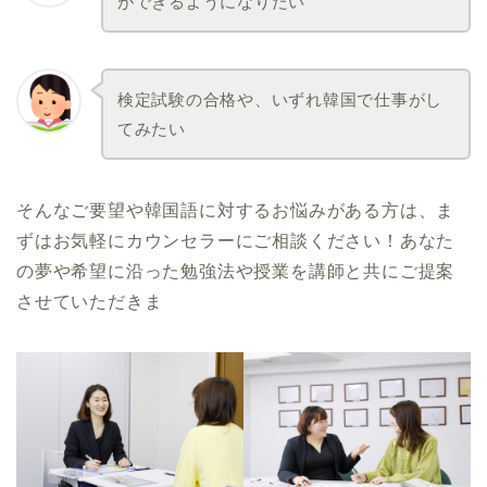
ができるようになりたい
検定試験の合格や、いずれ韓国で仕事がし
てみたい
そんなご要望や韓国語に対するお悩みがある方は、ま
ずはお気軽にカウンセラーにご相談ください！あなた
の夢や希望に沿った勉強法や授業を講師と共にご提案
させていただきま