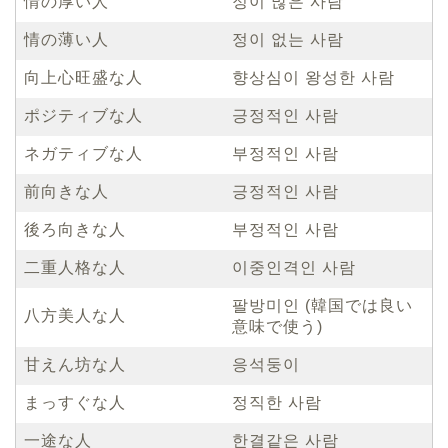
情の厚い人
정이 많은 사람
情の薄い人
정이 없는 사람
向上心旺盛な人
향상심이 왕성한 사람
ポジティブな人
긍정적인 사람
ネガティブな人
부정적인 사람
前向きな人
긍정적인 사람
後ろ向きな人
부정적인 사람
二重人格な人
이중인격인 사람
팔방미인 (韓国では良い
八方美人な人
意味で使う)
甘えん坊な人
응석둥이
まっすぐな人
정직한 사람
一途な人
한결같은 사람