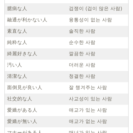
臆病な人
겁쟁이 (겁이 많은 사람)
融通が利かない人
융통성이 없는 사람
素直な人
솔직한 사람
純粋な人
순수한 사람
綺麗好きな人
깔끔한 사람
汚い人
더러운 사람
清潔な人
청결한 사람
面倒見が良い人
잘 챙겨주는 사람
社交的な人
사교성이 있는 사람
愛嬌がある人
애교가 있는 사람
愛嬌が無い人
애교가 없는 사람
マナーがある人
매너가 있는 사람