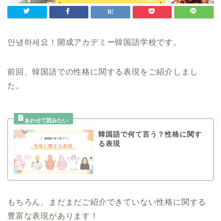
안녕하세요！開成アカデミー韓国語学校です。
前回、韓国語での性格に関する表現をご紹介しまし
た。
韓国語で何て言う？性格に関す
る表現
もちろん、まだまだご紹介できていない性格に関する
豊富な表現があります！