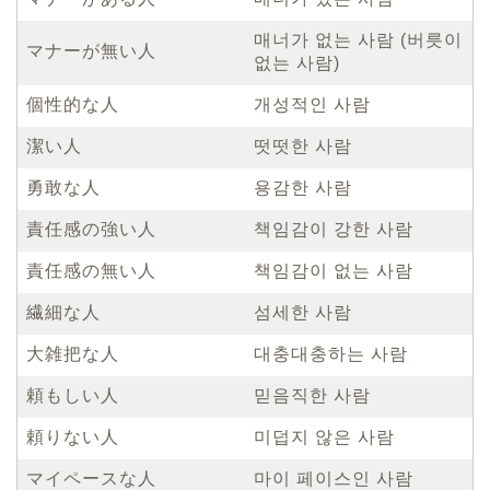
매너가 없는 사람 (버릇이
マナーが無い人
없는 사람)
個性的な人
개성적인 사람
潔い人
떳떳한 사람
勇敢な人
용감한 사람
責任感の強い人
책임감이 강한 사람
責任感の無い人
책임감이 없는 사람
繊細な人
섬세한 사람
大雑把な人
대충대충하는 사람
頼もしい人
믿음직한 사람
頼りない人
미덥지 않은 사람
マイペースな人
마이 페이스인 사람