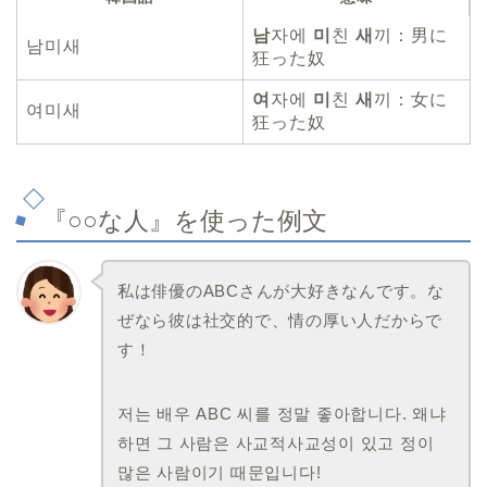
남
자에
미
친
새
끼：男に
남미새
狂った奴
여
자에
미
친
새
끼：女に
여미새
狂った奴
『○○な人』を使った例文
私は俳優のABCさんが大好きなんです。な
ぜなら彼は社交的で、情の厚い人だからで
す！
저는 배우 ABC 씨를 정말 좋아합니다. 왜냐
하면 그 사람은 사교적사교성이 있고 정이
많은 사람이기 때문입니다!