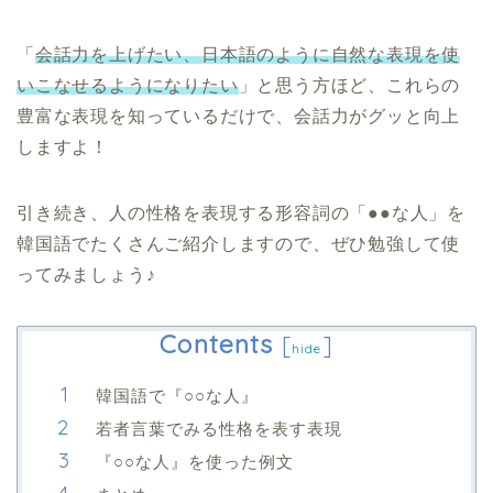
「
会話力を上げたい、日本語のように自然な表現を使
いこなせるようになりたい
」と思う方ほど、これらの
豊富な表現を知っているだけで、会話力がグッと向上
しますよ！
引き続き、人の性格を表現する形容詞の「●●な人」を
韓国語でたくさんご紹介しますので、ぜひ勉強して使
ってみましょう♪
Contents
[
]
hide
韓国語で『○○な人』
若者言葉でみる性格を表す表現
『○○な人』を使った例文