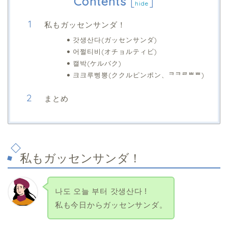
Contents
[
]
hide
私もガッセンサンダ！
갓생산다(ガッセンサンダ)
어쩔티비(オチョルティビ)
캘박(ケルバク)
크크루삥뽕(ククルピンポン、ᄏᄏᄅᄈᄈ)
まとめ
私もガッセンサンダ！
나도 오늘 부터 갓생산다 !
私も今日からガッセンサンダ。