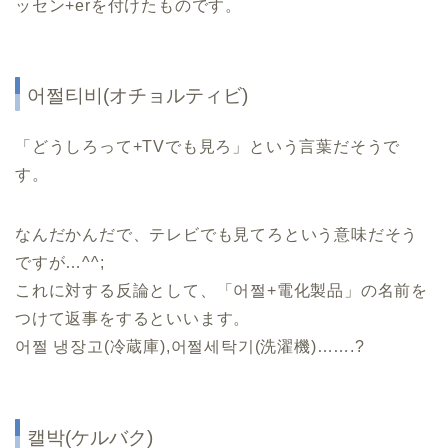
ッセン+erを付けたものです。
어쩔티비(オチョルティビ)
「どうしろって+TVでも見ろ」という言葉だそうで
す。
なんだかんだで、テレビでも見てろという意味だそう
ですが…^^;
これに対する反論として、「어쩔+電化製品」の名前を
つけて返事をするといいます。
어쩔 냉장고(冷蔵庫),어쩔세탁기(洗濯機)…….?
캘박(ケルバク)