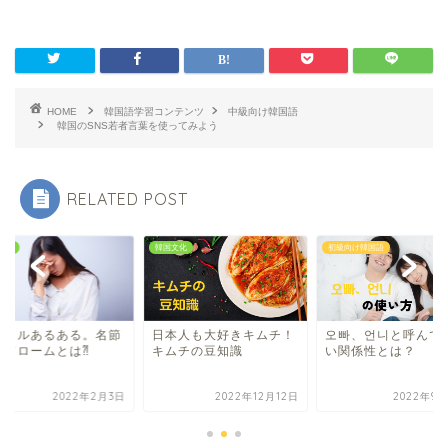
HOME
韓国語学習コンテンツ
中級向け韓国語
韓国のSNS若者言葉を使ってみよう
RELATED POST
文化
初級向け韓国語
韓国文化
오빠、언니と呼んでも良
本人も大好きキムチ！
ソルラルあるある。
い関係性とは？
ムチの豆知識
シンドロームとは⁈
2022年12月12日
2022年9月26日
2022年2