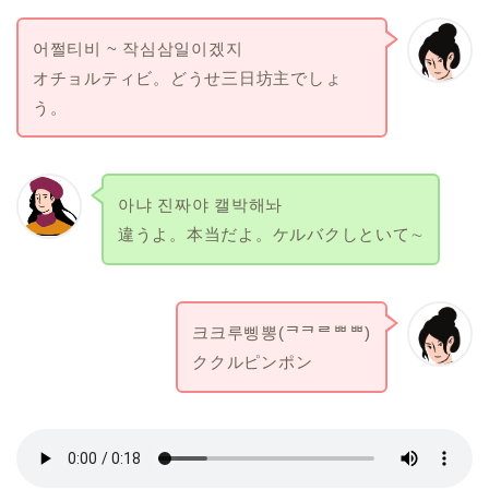
어쩔티비 ~ 작심삼일이겠지
オチョルティビ。どうせ三日坊主でしょ
う。
아냐 진짜야 캘박해놔
違うよ。本当だよ。ケルバクしといて∼
크크루삥뽕(ᄏᄏᄅᄈᄈ)
ククルピンポン