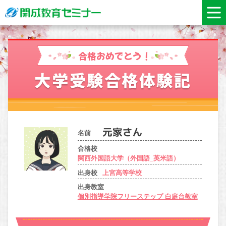
合格おめでとう！
大学受験合格体験記
名前
合格校
関西外国語大学（外国語_英米語）
出身校
上宮高等学校
出身教室
個別指導学院フリーステップ 白庭台教室