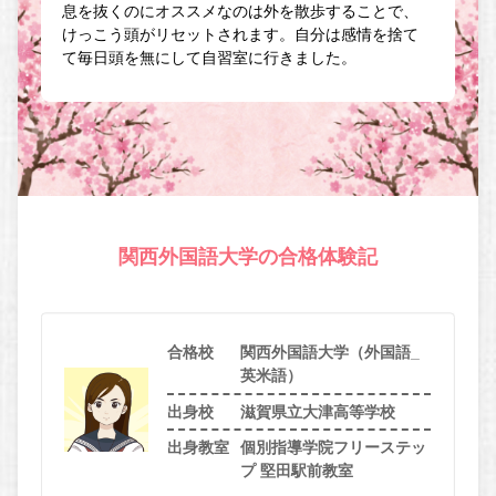
息を抜くのにオススメなのは外を散歩することで、
けっこう頭がリセットされます。自分は感情を捨て
て毎日頭を無にして自習室に行きました。
関西外国語大学の合格体験記
合格校
関西外国語大学（外国語_
英米語）
出身校
滋賀県立大津高等学校
出身教室
個別指導学院フリーステッ
プ 堅田駅前教室