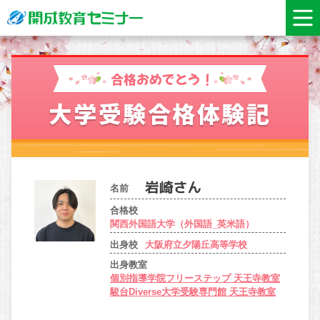
合格おめでとう！
大学受験合格体験記
名前
合格校
関西外国語大学（外国語_英米語）
出身校
大阪府立夕陽丘高等学校
出身教室
個別指導学院フリーステップ 天王寺教室
駿台Diverse大学受験専門館 天王寺教室