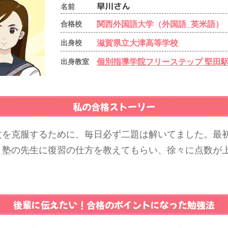
名前
関西外国語大学（外国語_英米語）
合格校
滋賀県立大津高等学校
出身校
個別指導学院フリーステップ 堅田
出身教室
私の合格ストーリー
文を克服するために、毎日必ず二題は解いてました。最
、塾の先生に復習の仕方を教えてもらい、徐々に点数が
後輩に伝えたい！
合格のポイントになった勉強法