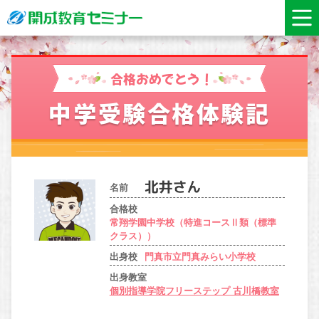
合格おめでとう！
中学受験合格体験記
名前
合格校
常翔学園中学校（特進コースⅡ類（標準
クラス））
出身校
門真市立門真みらい小学校
出身教室
個別指導学院フリーステップ 古川橋教室