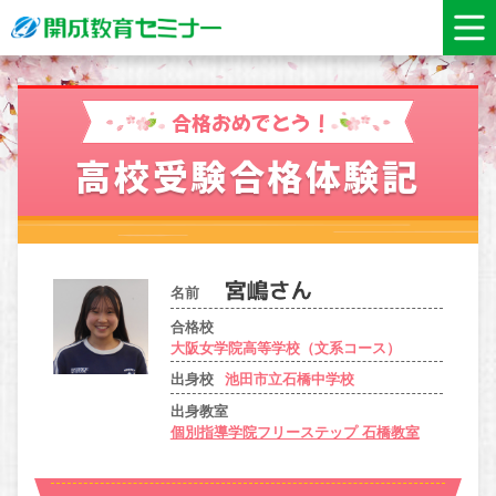
合格おめでとう！
高校受験合格体験記
名前
合格校
大阪女学院高等学校（文系コース）
出身校
池田市立石橋中学校
出身教室
個別指導学院フリーステップ 石橋教室