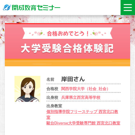
合格おめでとう！
大学受験合格体験記
名前
合格校
関西学院大学（社会_社会）
出身校
兵庫県立西宮高等学校
出身教室
個別指導学院フリーステップ 西宮北口教
室
駿台Diverse大学受験専門館 西宮北口教室