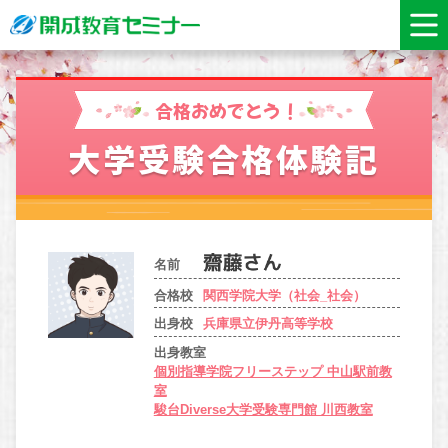
合格おめでとう！
大学受験合格体験記
名前
合格校
関西学院大学（社会_社会）
出身校
兵庫県立伊丹高等学校
出身教室
個別指導学院フリーステップ 中山駅前教
室
駿台Diverse大学受験専門館 川西教室