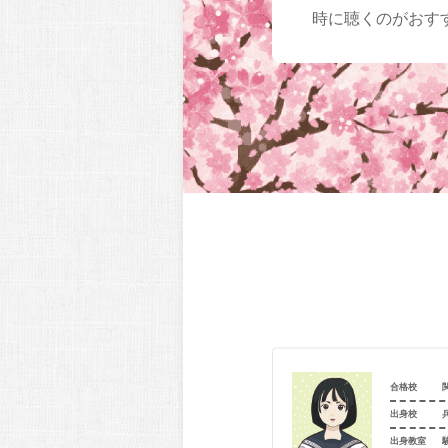
時に聴くのがおす
関西学院大学（社会_社会）
合格校
兵庫県立西宮高等学校
出身校
室
個別指導学院フリーステップ 西宮北口教室
出身教室