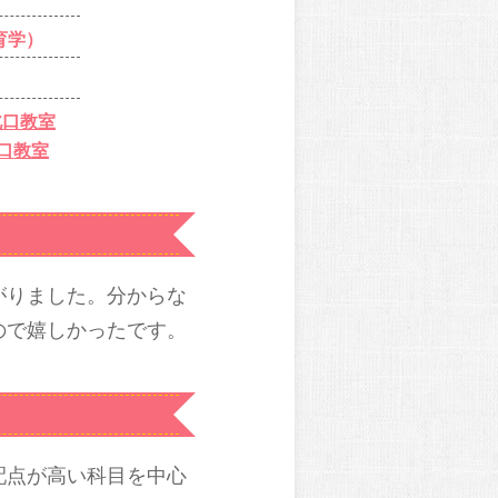
育学）
北口教室
北口教室
がりました。分からな
ので嬉しかったです。
配点が高い科目を中心