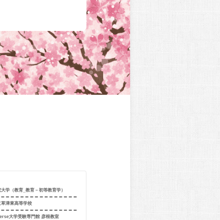
合格校
関西学院大学（
院大学（教育_教育－初等教育学）
出身校
追手門学院大
立草津東高等学校
出身教室
個別指導学院フ
verse大学受験専門館 彦根教室