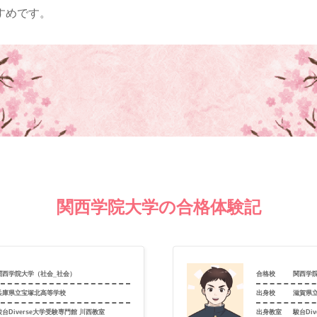
すめです。
関西学院大学の合格体験記
関西学院大学（社会_社会）
合格校
関西学
兵庫県立宝塚北高等学校
出身校
滋賀県
駿台Diverse大学受験専門館 川西教室
出身教室
駿台Di