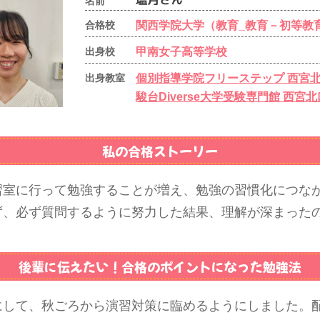
名前
関西学院大学（教育_教育－初等教
合格校
甲南女子高等学校
出身校
個別指導学院フリーステップ 西宮
出身教室
駿台Diverse大学受験専門館 西宮
私の合格ストーリー
習室に行って勉強することが増え、勉強の習慣化につな
ず、必ず質問するように努力した結果、理解が深まった
後輩に伝えたい！
合格のポイントになった勉強法
にして、秋ごろから演習対策に臨めるようにしました。