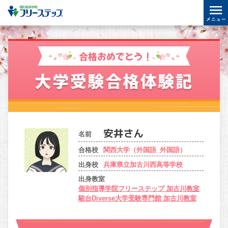
合格おめでとう！
大学受験合格体験記
名前
合格校
関西大学（外国語_外国語）
出身校
兵庫県立加古川西高等学校
出身教室
個別指導学院フリーステップ 加古川教室
駿台Diverse大学受験専門館 加古川教室