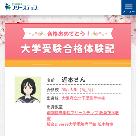
合格おめでとう！
大学受験合格体験記
名前
合格校
関西大学（商_商）
出身校
大阪府立北千里高等学校
出身教室
個別指導学院フリーステップ 阪急茨木教
室
駿台Diverse大学受験専門館 茨木教室