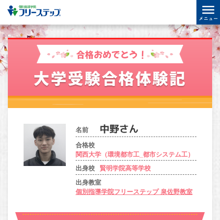
合格おめでとう！
大学受験合格体験記
名前
合格校
関西大学（環境都市工_都市システム工）
出身校
賢明学院高等学校
出身教室
個別指導学院フリーステップ 泉佐野教室