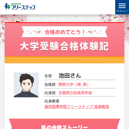
合格おめでとう！
大学受験合格体験記
名前
合格校
関西大学（商_商）
出身校
京都府立桂高等学校
出身教室
個別指導学院フリーステップ 洛南教室
私の合格ストーリー