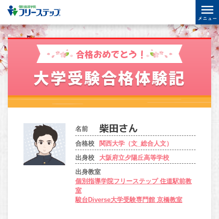
合格おめでとう！
大学受験合格体験記
名前
合格校
関西大学（文_総合人文）
出身校
大阪府立夕陽丘高等学校
出身教室
個別指導学院フリーステップ 住道駅前教
室
駿台Diverse大学受験専門館 京橋教室