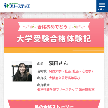
合格おめでとう！
大学受験合格体験記
名前
合格校
関西大学（社会_社会－心理学）
出身校
大阪府立佐野高等学校
出身教室
個別指導学院フリーステップ 泉佐野教室
私の合格ストーリー