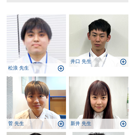
体験授業なども出来ますのでお気軽に電話・教室に
お越しください。
お待ちしております。
井口 先生
松浪 先生
菅 先生
新井 先生