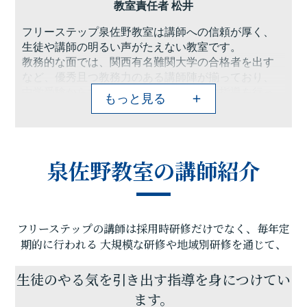
教室責任者 松井
フリーステップ泉佐野教室は講師への信頼が厚く、
生徒や講師の明るい声がたえない教室です。
教務的な面では、関西有名難関大学の合格者を出す
など、優秀且つ教務力のある講師陣が揃っており、
中学受験から大学受験まで様々な受験の指導を行っ
もっと見る
ております。
「学習する習慣を身につけて欲しい」「学習に対す
る意欲を引き出してほしい」などお子様への悩みを
抱えている方や「成績を伸ばしたい」「苦手な分野
泉佐野教室の講師紹介
を克服したい」と意欲のある方はぜひご相談下さ
い。
「これから頑張る」という考えでは間に合いませ
ん。
フリーステップの講師は採用時研修だけでなく、毎年定
取り掛かりが早ければ早いほど志望校・目標に達す
る可能性が高いという事です。
期的に行われる
大規模な研修や地域別研修を通じて、
フリーステップは、まず目標・志望校を考え、そこ
から逆算して「どのように勉強すれば合格するの
生徒のやる気を引き出す指導を身につけてい
か」を講師・チーフ・生徒が三位一体になり、カリ
ます。
キュラムを考えます。