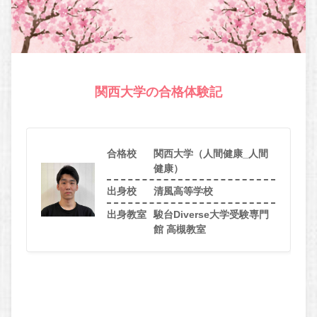
関西大学の合格体験記
合格校
関西大学（人間健康_人間
健康）
出身校
清風高等学校
出身教室
駿台Diverse大学受験専門
館 高槻教室