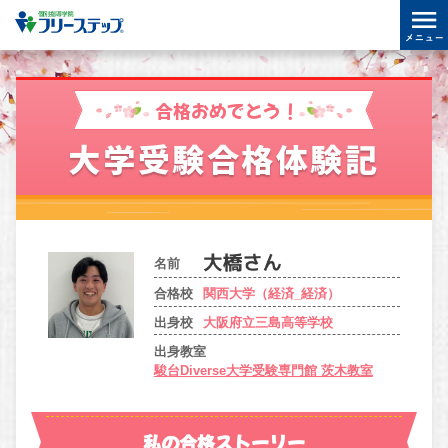
合格おめでとう！
大学受験合格体験記
名前
合格校
関西大学（経済_経済）
出身校
大阪府立三島高等学校
出身教室
駿台Diverse大学受験専門館 茨木教室
私の合格ストーリー