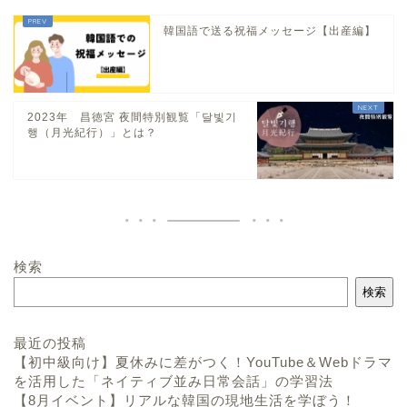
韓国語で送る祝福メッセージ【出産編】
2023年 昌徳宮 夜間特別観覧「달빛기
행（月光紀行）」とは？
検索
検索
最近の投稿
【初中級向け】夏休みに差がつく！YouTube＆Webドラマ
を活用した「ネイティブ並み日常会話」の学習法
【8月イベント】リアルな韓国の現地生活を学ぼう！