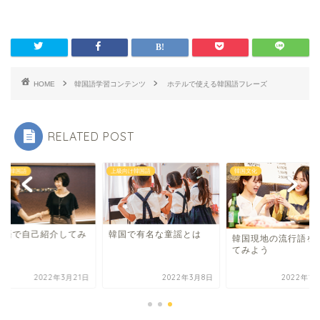
HOME
韓国語学習コンテンツ
ホテルで使える韓国語フレーズ
RELATED POST
向け韓国語
上級向け韓国語
韓国文化
国語で自己紹介してみ
韓国で有名な童謡とは
韓国現地の流行語を
う
てみよう
2022年3月21日
2022年3月8日
2022年1月