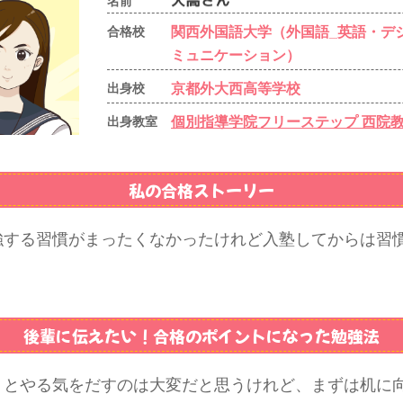
名前
関西外国語大学（外国語_英語・デ
合格校
ミュニケーション）
京都外大西高等学校
出身校
個別指導学院フリーステップ 西院
出身教室
私の合格ストーリー
強する習慣がまったくなかったけれど入塾してからは習
。
後輩に伝えたい！
合格のポイントになった勉強法
うとやる気をだすのは大変だと思うけれど、まずは机に