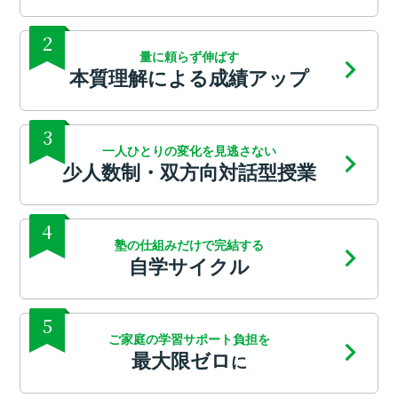
2
量に頼らず伸ばす
本質理解による成績アップ
3
一人ひとりの変化を見逃さない
少人数制・双方向対話型授業
4
塾の仕組みだけで完結する
自学サイクル
5
ご家庭の学習サポート負担を
最大限ゼロ
に