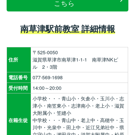
こちら
南草津駅前教室 詳細情報
〒525-0050
住所
滋賀県草津市南草津1-1-1 南草津NKビ
ル 2・3階
電話番号
077-569-1698
受付時間
14:00～20:00
小学校・・・青山小・矢倉小・玉川小・志
津小・南笠東小・志津南小・老上小・滋賀
大附属小・笠縫小
在籍生徒
中学校・・・青山中・老上中・高穂中・玉
川中・光泉中・田上中・近江兄弟社中・県
立守山中・瀬田北中・滋賀大附属中・松原