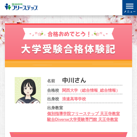
合格おめでとう！
大学受験合格体験記
名前
合格校
関西大学（総合情報_総合情報）
出身校
浪速高等学校
出身教室
個別指導学院フリーステップ 天王寺教室
駿台Diverse大学受験専門館 天王寺教室