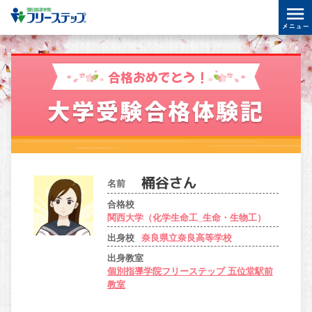
合格おめでとう！
大学受験合格体験記
名前
合格校
関西大学（化学生命工_生命・生物工）
出身校
奈良県立奈良高等学校
出身教室
個別指導学院フリーステップ 五位堂駅前
教室