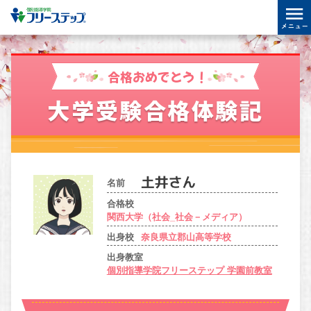
合格おめでとう！
大学受験合格体験記
名前
合格校
関西大学（社会_社会－メディア）
出身校
奈良県立郡山高等学校
出身教室
個別指導学院フリーステップ 学園前教室