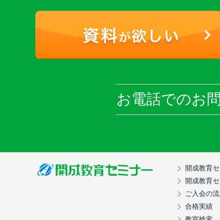
お電話での
お
開成教育セ
開成教育セ
ご入会の流
合格実績
教室検索