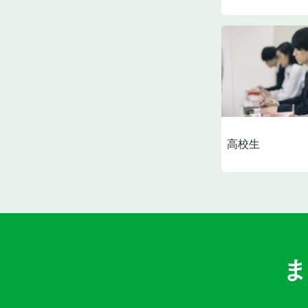
高校生
ま