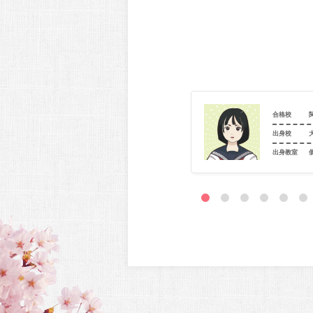
関西大学（経済_経済）
合格校
大阪府立三島高等学校
出身校
室
駿台Diverse大学受験専門館 茨木教室
出身教室