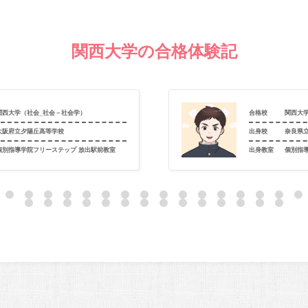
関西大学の合格体験記
関西大学（社会_社会－社会学）
合格校
関西大
大阪府立夕陽丘高等学校
出身校
奈良県
個別指導学院フリーステップ 放出駅前教室
出身教室
個別指