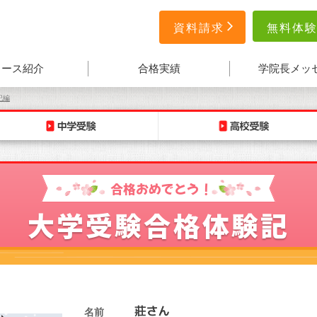
無料体
資料請求
コース紹介
合格実績
学院長メッ
記編
合格おめでとう！
大学受験合格体験記
名前