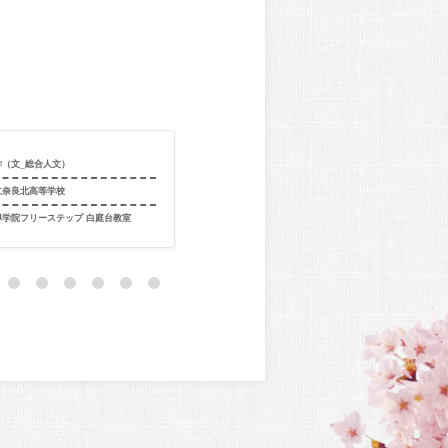
合格校
関西大学（環境
学（文_総合人文）
工）
立奈良北高等学校
出身校
大阪府立吹田
導学院フリーステップ 白庭台教室
出身教室
個別指導学院フ
駿台Divers