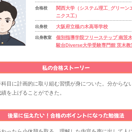
関西大学（システム理工_グリーン
合格校
ニクス工）
大阪府立槻の木高等学校
出身校
個別指導学院フリーステップ 南茨
出身教室
駿台Diverse大学受験専門館 茨木教
私の合格ストーリー
手科目に計画的に取り組む習慣が身についた。分からな
成績を上げることができた。
後輩に伝えたい！
合格のポイントになった勉強法
終わったら小休憩を取る。理解した内容を声に出して人