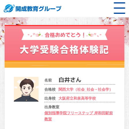
合格おめでとう！
大学受験合格体験記
名前
合格校
関西大学（社会_社会－社会学）
出身校
大阪府立和泉高等学校
出身教室
個別指導学院フリーステップ 岸和田駅前
教室