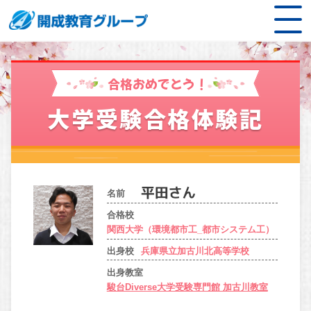
合格おめでとう！
大学受験合格体験記
名前
合格校
関西大学（環境都市工_都市システム工）
出身校
兵庫県立加古川北高等学校
出身教室
駿台Diverse大学受験専門館 加古川教室