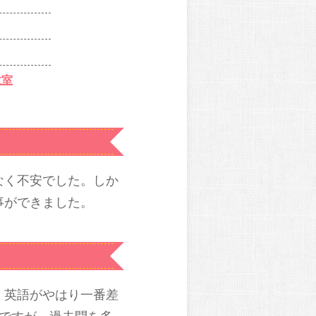
教室
なく不安でした。しか
事ができました。
。英語がやはり一番差