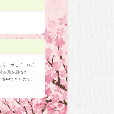
たり、ポモドーロ式
社会系を息抜き
と集中できたので、
。