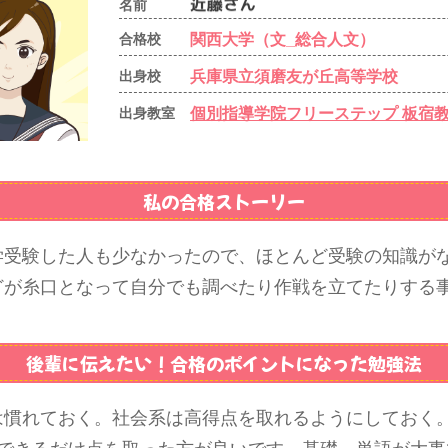
名前
関西大学（文_総合人文）
合格校
兵庫県立須磨友が丘高等学校
出身校
個別指導学院フリーステップ 板宿
出身教室
私の合格ストーリー
学受験した人も少なかったので、ほとんど受験の知識が
どが糸口となって自分でも調べたり作戦を立てたりする
後輩に伝えたい！
合格のポイントになった勉強法
は慣れておく。社会系は高得点を取れるようにしておく