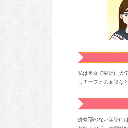
私は長女で身近に大
しチーフとの面談な
傍線部のない国語に