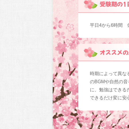
受験期の1
平日4から6時間 
オススメの
時期によって異な
のBGMや自然の
に、勉強はできる
できるだけ変に安