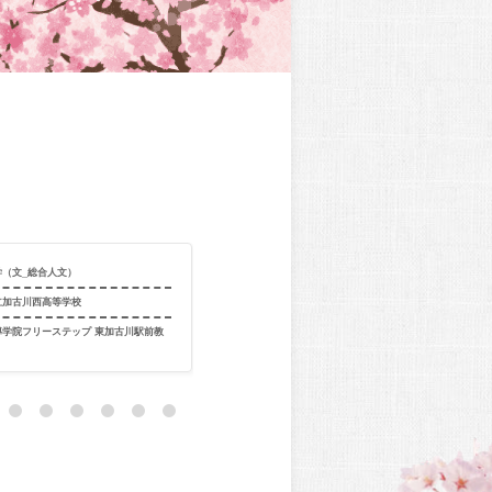
学（文_総合人文）
合格校
関西大学（総合
立加古川西高等学校
出身校
関西大学北陽
導学院フリーステップ 東加古川駅前教
出身教室
個別指導学院フ