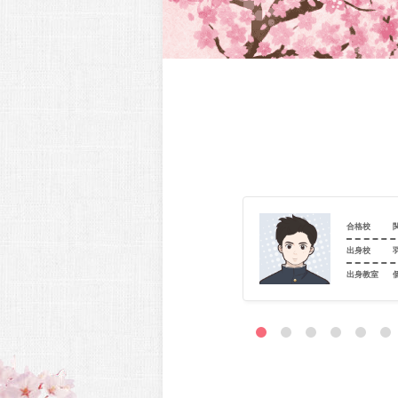
関西大学（システム理工_機械工）
合格校
大阪府立山田高等学校
出身校
室
個別指導学院フリーステップ 千里丘教室
出身教室