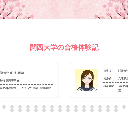
関西大学の合格体験記
合格校
関西大
関西大学（経済_経済）
出身校
兵庫県
羽衣学園高等学校
出身教室
個別指
個別指導学院フリーステップ 岸和田駅前教室
室