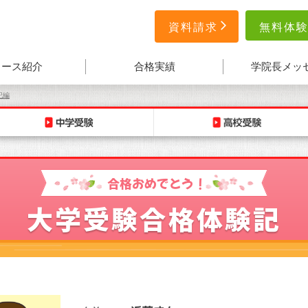
無料体
資料請求
コース紹介
合格実績
学院長メッ
記編
合格おめでとう！
大学受験合格体験記