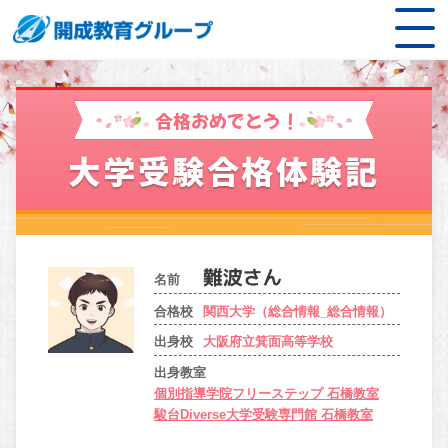
合格おめでとう！
大学受験合格体験記
名前
合格校
関西大学（総合情報_総合情報）
出身校
大阪府立箕面高等学校
出身教室
個別指導学院フリーステップ 石橋教室
駿台Diverse大学受験専門館 石橋教室