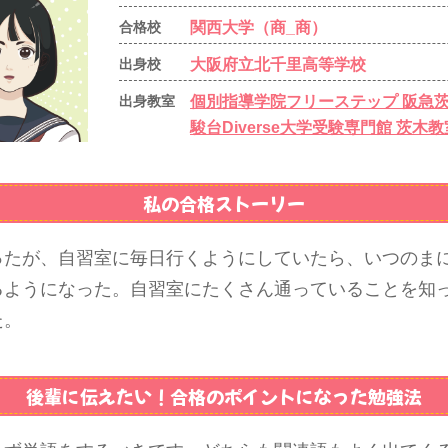
関西大学（商_商）
合格校
大阪府立北千里高等学校
出身校
個別指導学院フリーステップ 阪急
出身教室
駿台Diverse大学受験専門館 茨木教
私の合格ストーリー
ったが、自習室に毎日行くようにしていたら、いつのま
るようになった。自習室にたくさん通っていることを知
た。
後輩に伝えたい！
合格のポイントになった勉強法