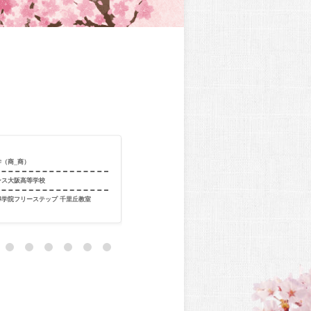
合格校
関西大学（環境
学（商_商）
工）
ンス大阪高等学校
出身校
大谷高等学校
導学院フリーステップ 千里丘教室
出身教室
駿台Divers