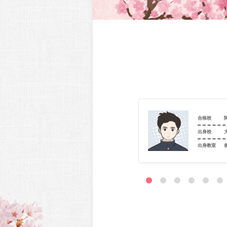
関西大学（政策創造_政策）
合格校
大阪府立東高等学校
出身校
室
個別指導学院フリーステップ 都島駅前教室
出身教室