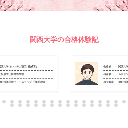
関西大学の合格体験記
関西大学（システム理工_機械工）
合格校
関西大
大阪府立山田高等学校
出身校
ルネサ
個別指導学院フリーステップ 千里丘教室
出身教室
個別指