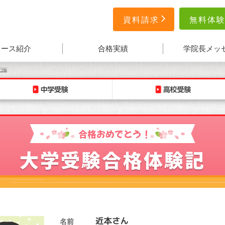
無料体
資料請求
コース紹介
合格実績
学院長メッ
記編
合格おめでとう！
大学受験合格体験記
名前