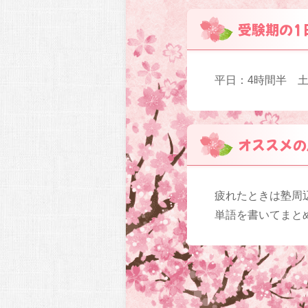
受験期の1
平日：4時間半 土
オススメの
疲れたときは塾周
単語を書いてまと