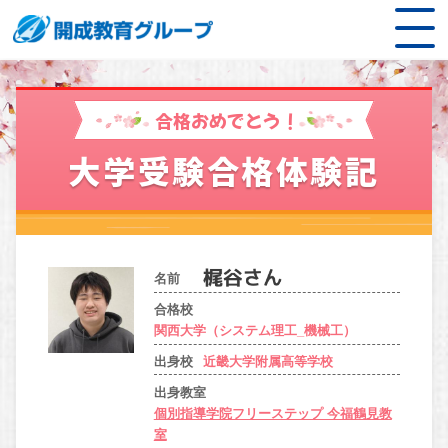
合格おめでとう！
大学受験合格体験記
名前
合格校
関西大学（システム理工_機械工）
出身校
近畿大学附属高等学校
出身教室
個別指導学院フリーステップ 今福鶴見教
室