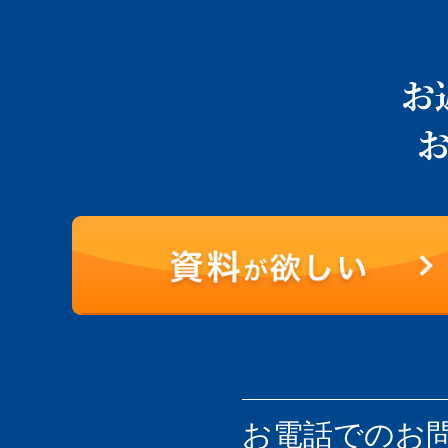
お
お電話での
お