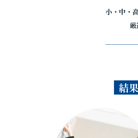
小・中・
厳
結