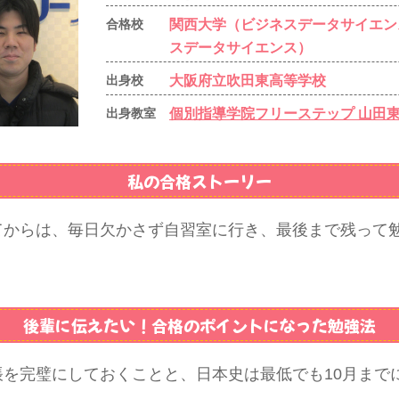
関西大学（ビジネスデータサイエン
合格校
スデータサイエンス）
大阪府立吹田東高等学校
出身校
個別指導学院フリーステップ 山田
出身教室
私の合格ストーリー
てからは、毎日欠かさず自習室に行き、最後まで残って
後輩に伝えたい！
合格のポイントになった勉強法
を完璧にしておくことと、日本史は最低でも10月まで