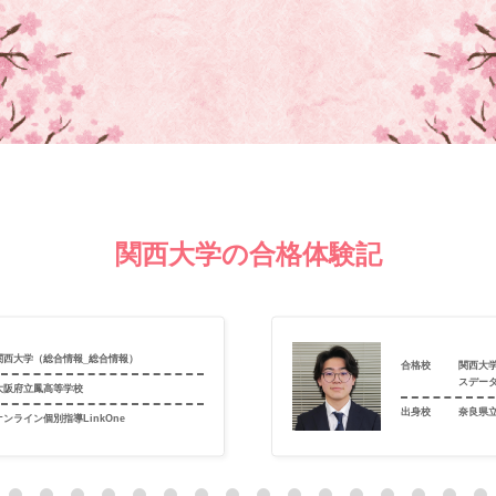
関西大学の合格体験記
関西大学（総合情報_総合情報）
合格校
関西大
スデー
大阪府立鳳高等学校
出身校
奈良県
オンライン個別指導LinkOne