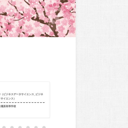
合格校
関西大学（総合
学（ビジネスデータサイエンス_ビジネ
出身校
追手門学院大
タサイエンス）
出身教室
個別指導学院フ
立橿原高等学校
室