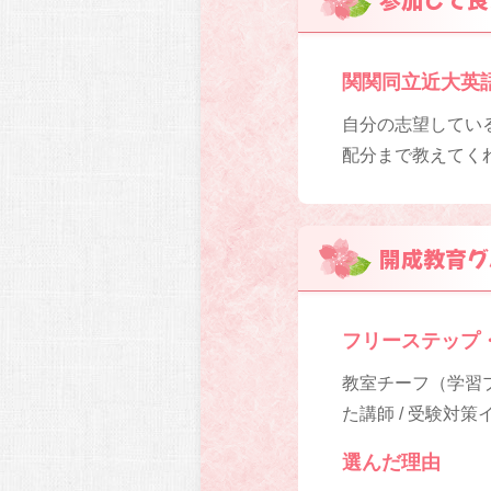
関関同立近大英
自分の志望してい
配分まで教えてく
開成教育グ
フリーステップ
教室チーフ（学習プ
た講師 / 受験対
選んだ理由