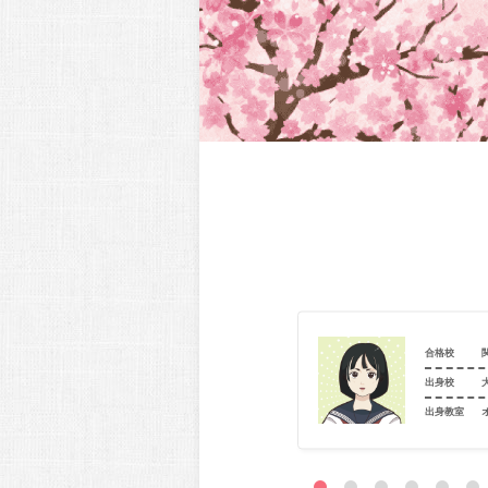
関西大学（システム理工_機械工）
合格校
近畿大学附属高等学校
出身校
室
個別指導学院フリーステップ 今福鶴見教室
出身教室
駿台Diverse大学受験専門館 京橋教室