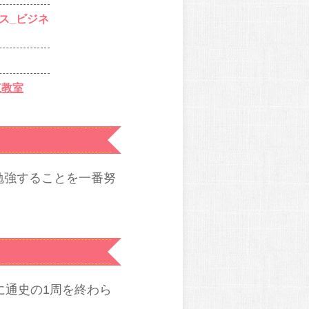
ス_ビジネ
東教室
勉強することを一番努
に通史の1周を終わら