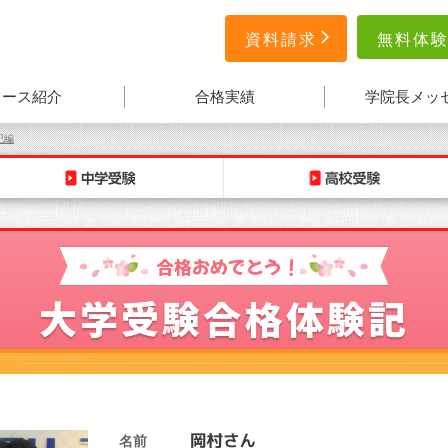
無料体
資料請求
コース紹介
合格実績
学院長メッ
記編
合格おめでとう！
大学受験合格体験記
名前