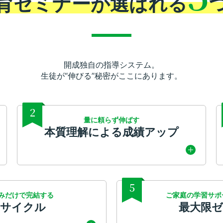
育セミナーが
選ばれる
開成独自の指導システム。
生徒が“伸びる”秘密がここにあります。
2
量に頼らず伸ばす
本質理解による成績アップ
5
みだけで完結する
ご家庭の学習サポ
学サイクル
最大限