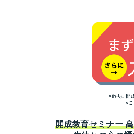
※過去に開
※
開成教育セミナー 