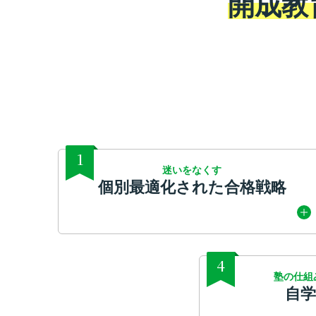
開成教
1
迷いをなくす
個別最適化された合格戦略
4
塾の仕組
自