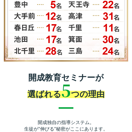
開成教育セミナーが
5
選ばれる
つの理由
開成独自の指導システム。
生徒が“伸びる”秘密がここにあります。