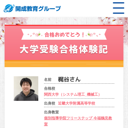
合格おめでとう！
大学受験合格体験記
名前
合格校
関西大学（システム理工_機械工）
出身校
近畿大学附属高等学校
出身教室
個別指導学院フリーステップ 今福鶴見教
室