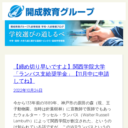
【締め切り早いですよ】関西学院大学
「ランバス支給奨学金」【11月中に申請
してね】
2022年10月24日
今から133年前の1889年、神戸市の原田の森（現、王
子動物園、当時は針葉樹林）に宣教師で医師でもあっ
たウォルター・ラッセル・ランバス（Walter Russell
Lambuth）によって関西学院が創立された、というの
は知られている話ですが、このW.Rランバスというの