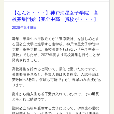
【なんと・・・】神戸海星女子学院 高
校募集開始【完全中高一貫校が・・・】
2026年6月19日
毎年、卒業生の半数近くが「東京阪神」をはじめとす
る国公立大学に進学する進学校、神戸海星女子学院中
学校・高等学校は、高校募集を行わない「完全中高一
貫校」でしたが、2027年度より高校募集を行うことが
発表されました。
高校募集を始めると聞いて、最初は驚いたのですが、
募集要項を見ると、募集人員は10名程度。入試科目は
英数国の3教科。併願も可能ですが、専願のみ面接があ
ります。
従来から編入生も若干受け入れていたので、その延長
と考えれば納得です。
難関公立高校を受験する女子にとって、併願先の選択
肢が増えた、といえるでしょう。7月、9月には中学生