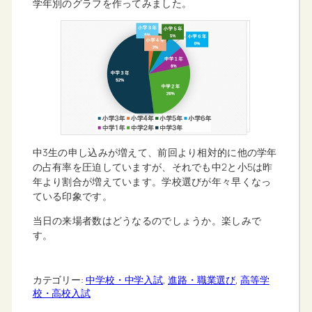
学年別のグラフを作ってみました。
中3生の申し込みが増えて、前回より相対的に他の学年
の占有率を圧迫していますが、それでも中2と小5は昨
年より割合が増えています。学校選びが年々早くなっ
ている印象です。
当日の来場者数はどうなるのでしょうか。楽しみで
す。
カテゴリー:
中学校・中学入試
, 
進路・職業選び
, 
高等学
校・高校入試