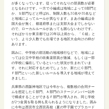
が多くなっています。従ってそれなりの部員数が必要
となるわけです。一方で小編成は地域によってB部門と
か、Ｓ部門などと呼ばれ、制限人数も30名や35名など
と地域によってルールが異なります。まあ小編成は全
国大会が無く、都道府県または支部大会までしかない
ので、ローカルルールがあっても困らないわけです。
そればかりか東京都では20年以上前から、「Ｃ組」と
いう、より少人数でも出場できる地区大会向けの枠が
あります。
因みに、中学校の部活動の地域移行などで、地域によ
っては公立中学校の吹奏楽部員が激減、もしくは一部
の学校に偏在しているといった状況が生まれていま
す。それに対応するためでしょうか、新たにＣ部門、
Ｆ部門といった新しいルールを導入する地域が増えて
きました。
兵庫県の西阪神地区では今年から、複数校の合同チー
ムを想定したＣ部門、Ａ部門のステージメンバー以外
で構成することができるＦ部門が導入され、同じ学校
が2つ金賞を取る例も見られるようになりました。因み
に今年は西宮市立西宮高校（夏の甲子園でプラカード