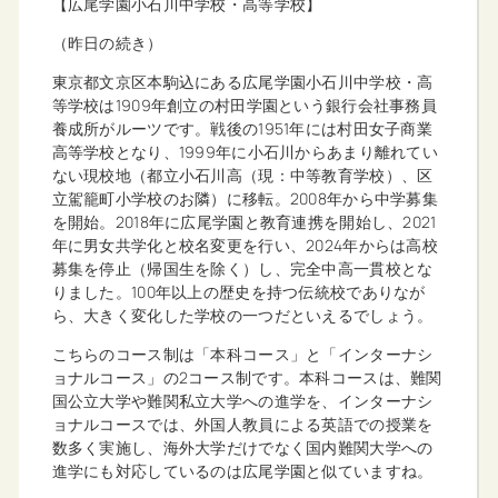
【広尾学園小石川中学校・高等学校】
（昨日の続き）
東京都文京区本駒込にある広尾学園小石川中学校・高
等学校は1909年創立の村田学園という銀行会社事務員
養成所がルーツです。戦後の1951年には村田女子商業
高等学校となり、1999年に小石川からあまり離れてい
ない現校地（都立小石川高（現：中等教育学校）、区
立駕籠町小学校のお隣）に移転。2008年から中学募集
を開始。2018年に広尾学園と教育連携を開始し、2021
年に男女共学化と校名変更を行い、2024年からは高校
募集を停止（帰国生を除く）し、完全中高一貫校とな
りました。100年以上の歴史を持つ伝統校でありなが
ら、大きく変化した学校の一つだといえるでしょう。
こちらのコース制は「本科コース」と「インターナシ
ョナルコース」の2コース制です。本科コースは、難関
国公立大学や難関私立大学への進学を、インターナシ
ョナルコースでは、外国人教員による英語での授業を
数多く実施し、海外大学だけでなく国内難関大学への
進学にも対応しているのは広尾学園と似ていますね。