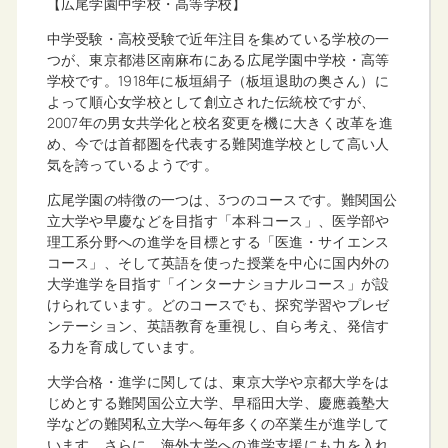
【広尾学園中学校・高等学校】
中学受験・高校受験で近年注目を集めている学校の一
つが、東京都港区南麻布にある広尾学園中学校・高等
学校です。1918年に板垣絹子（板垣退助の奥さん）に
よって順心女学校として創立された伝統校ですが、
2007年の男女共学化と校名変更を機に大きく改革を進
め、今では首都圏を代表する難関進学校として高い人
気を誇っているようです。
広尾学園の特徴の一つは、3つのコースです。難関国公
立大学や早慶などを目指す「本科コース」、医学部や
理工系分野への進学を目標とする「医進・サイエンス
コース」、そして英語を使った授業を中心に国内外の
大学進学を目指す「インターナショナルコース」が設
けられています。どのコースでも、探究学習やプレゼ
ンテーション、英語教育を重視し、自ら考え、発信す
る力を育成しています。
大学合格・進学に関しては、東京大学や京都大学をは
じめとする難関国公立大学、早稲田大学、慶應義塾大
学などの難関私立大学へ毎年多くの卒業生が進学して
います。さらに、海外大学への進学支援にも力を入れ