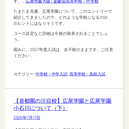
す。」
広尾学園大阪 | 金蘭会高等学校・中学校
たまたま先週、広尾学園について、このエントリーで
紹介してきましたので、どのような学校になるのか、
のヒントにはなりそうです。
コース設定など詳細は今後の発表されることでしょ
う。
因みに、2027年度入試は、女子校のままです。ご注意
ください。
カテゴリー:
中学校・中学入試
, 
高等学校・高校入試
【首都圏の注目校】広尾学園と広尾学園
小石川について（下）
2026年7月17日