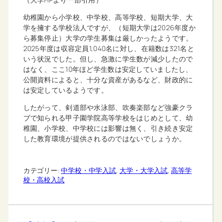
幼稚園から小学校、中学校、高等学校、短期大学、大
学を擁する学校法人ですが、（短期大学は2026年度か
ら募集停止）大学の学生募集は厳しかったようです。
2025年度は収容定員1,040名に対し、在籍数は321名と
いう状況でした。但し、急激に学生数が減少したので
はなく、ここ10年ほど学生数は安定していましたし、
公開資料によると、十分な資産があるなど、財政的に
は安定しているようです。
したがって、剣道部や水泳部、吹奏楽部など強豪クラ
ブで知られる甲子園学院高等学校をはじめとして、幼
稚園、小学校、中学校には影響は無く、引き続き安定
した教育環境が提供されるのではないでしょうか。
カテゴリー:
中学校・中学入試
, 
大学・大学入試
, 
高等学
校・高校入試