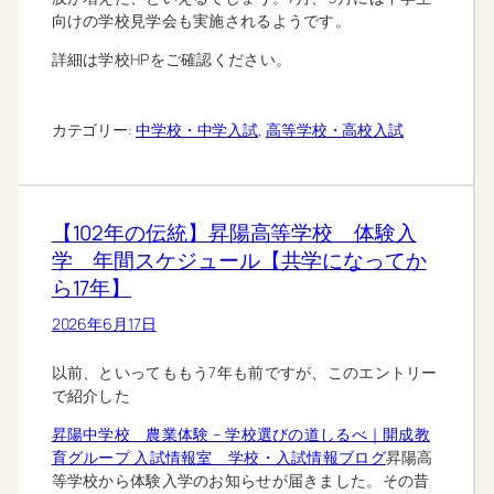
向けの学校見学会も実施されるようです。
詳細は学校HPをご確認ください。
カテゴリー:
中学校・中学入試
, 
高等学校・高校入試
【102年の伝統】昇陽高等学校 体験入
学 年間スケジュール【共学になってか
ら17年】
2026年6月17日
以前、といってももう7年も前ですが、このエントリー
で紹介した
昇陽中学校 農業体験 – 学校選びの道しるべ｜開成教
育グループ 入試情報室 学校・入試情報ブログ
昇陽高
等学校から体験入学のお知らせが届きました。その昔