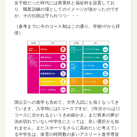
女子校だった時代には商業科と福祉科を設置してお
り、職業訓練の場としてのイメージが強かったのです
が、その伝統は守られつつ・・・
（参考までに今のコース制はこの通り。学校HPから拝
借）
国公立への進学も含めて、大学入試にも強くなってき
ています。入学時には6コースですが、2年次からは12
コースに分かれるというきめ細かさ。まだ将来の夢が
決め切れていない中学生にとっては、良い選択かも知
れません。またスポーツをさらに高めたいと考えてい
る中学生は、体育の時間数の多いアスリート進学専攻