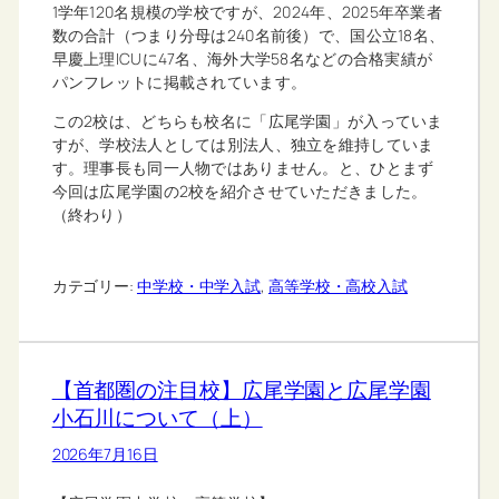
1学年120名規模の学校ですが、2024年、2025年卒業者
数の合計（つまり分母は240名前後）で、国公立18名、
早慶上理ICUに47名、海外大学58名などの合格実績が
パンフレットに掲載されています。
この2校は、どちらも校名に「広尾学園」が入っていま
すが、学校法人としては別法人、独立を維持していま
す。理事長も同一人物ではありません。と、ひとまず
今回は広尾学園の2校を紹介させていただきました。
（終わり）
カテゴリー:
中学校・中学入試
, 
高等学校・高校入試
【首都圏の注目校】広尾学園と広尾学園
小石川について（上）
2026年7月16日