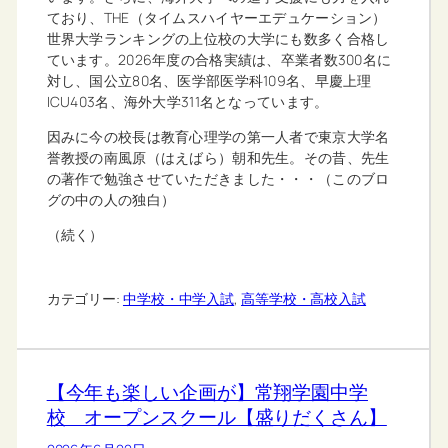
ており、THE（タイムスハイヤーエデュケーション）
世界大学ランキングの上位校の大学にも数多く合格し
ています。2026年度の合格実績は、卒業者数300名に
対し、国公立80名、医学部医学科109名、早慶上理
ICU403名、海外大学311名となっています。
因みに今の校長は教育心理学の第一人者で東京大学名
誉教授の南風原（はえばら）朝和先生。その昔、先生
の著作で勉強させていただきました・・・（このブロ
グの中の人の独白）
（続く）
カテゴリー:
中学校・中学入試
, 
高等学校・高校入試
【今年も楽しい企画が】常翔学園中学
校 オープンスクール【盛りだくさん】