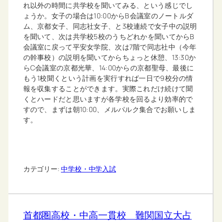
れ以外の時間に共学校を聞いてみる、という感じでし
ょうか。女子の場合は10:00からB会議室のノートルダ
ム、京都女子、同志社女子、と3校連続で女子中の説明
を聞いて、次は共学校5校のうちどれかを聞いてからB
会議室に戻って平安女学院、次は7階で同志社中（今年
の幹事校）の説明を聞いてからちょっと休憩、13:30か
らC会議室の京都光華、14:00からの京都聖母、最後に
もう1校聞くという計画を実行すれば一日で9校分の情
報を収集することができます。実際これだけ続けて聞
くとハードだと思いますが各学校を回るより効率的で
すので、まずは朝10:00、メルパルク集合でお願いしま
す。
カテゴリー:
中学校・中学入試
首都圏高校・中高一貫校 難関国立大占