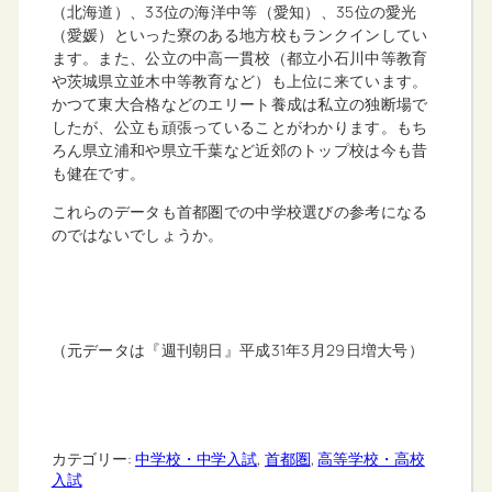
（北海道）、33位の海洋中等（愛知）、35位の愛光
（愛媛）といった寮のある地方校もランクインしてい
ます。また、公立の中高一貫校（都立小石川中等教育
や茨城県立並木中等教育など）も上位に来ています。
かつて東大合格などのエリート養成は私立の独断場で
したが、公立も頑張っていることがわかります。もち
ろん県立浦和や県立千葉など近郊のトップ校は今も昔
も健在です。
これらのデータも首都圏での中学校選びの参考になる
のではないでしょうか。
（元データは『週刊朝日』平成31年3月29日増大号）
カテゴリー:
中学校・中学入試
, 
首都圏
, 
高等学校・高校
入試