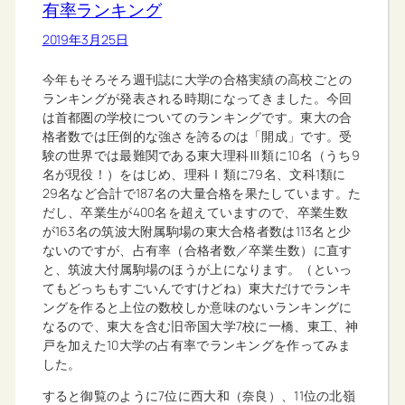
有率ランキング
2019年3月25日
今年もそろそろ週刊誌に大学の合格実績の高校ごとの
ランキングが発表される時期になってきました。今回
は首都圏の学校についてのランキングです。東大の合
格者数では圧倒的な強さを誇るのは「開成」です。受
験の世界では最難関である東大理科Ⅲ類に10名（うち9
名が現役！）をはじめ、理科Ⅰ類に79名、文科1類に
29名など合計で187名の大量合格を果たしています。た
だし、卒業生が400名を超えていますので、卒業生数
が163名の筑波大附属駒場の東大合格者数は113名と少
ないのですが、占有率（合格者数／卒業生数）に直す
と、筑波大付属駒場のほうが上になります。（といっ
てもどっちもすごいんですけどね）東大だけでランキ
ングを作ると上位の数校しか意味のないランキングに
なるので、東大を含む旧帝国大学7校に一橋、東工、神
戸を加えた10大学の占有率でランキングを作ってみま
した。
すると御覧のように7位に西大和（奈良）、11位の北嶺