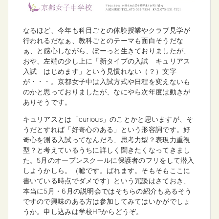
なるほど、今年も科目ごとの体験授業やクラブ見学が
行われるだなぁ、教科ごとのテーマも面白そうだな
ぁ、と感心しながら、ぼーっと生きておりましたが、
おや、左端の少し上に「新タイプの入試 キュリアス
入試 はじめます」という見慣れない（？）文字
が・・・。京都女子中は入試方式や日程を変えないも
のかと思っておりましたが、なにやら次年度は動きが
ありそうです。
キュリアスとは「curious」のことかと思いますが、そ
うだとすれば「好奇心のある」という形容詞です。好
奇心を測る入試ってなんだろ、思考力型？表現力重視
型？と考えているうちに詳しく聞きたくなってきまし
た。5月のオープンスクールに保護者のフリをして潜入
しようかしら。（嘘です。ばれます。そもそもここに
書いている時点でダメです）という冗談はさておき、
本当に5月・6月の説明会ではそちらの紹介もあるそう
ですので興味のある方は参加してみてはいかがでしょ
うか。申し込みは学校HPからどうぞ。