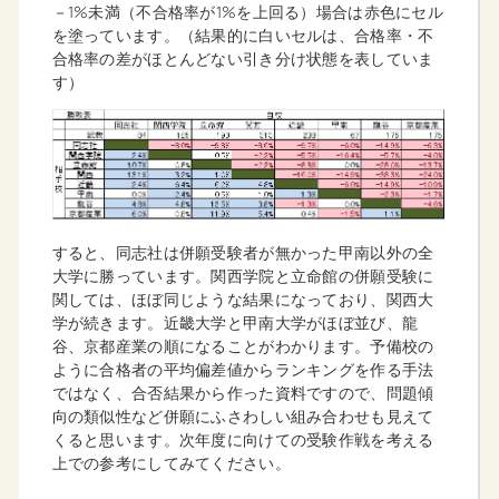
－1%未満（不合格率が1%を上回る）場合は赤色にセル
を塗っています。（結果的に白いセルは、合格率・不
合格率の差がほとんどない引き分け状態を表していま
す）
すると、同志社は併願受験者が無かった甲南以外の全
大学に勝っています。関西学院と立命館の併願受験に
関しては、ほぼ同じような結果になっており、関西大
学が続きます。近畿大学と甲南大学がほぼ並び、龍
谷、京都産業の順になることがわかります。予備校の
ように合格者の平均偏差値からランキングを作る手法
ではなく、合否結果から作った資料ですので、問題傾
向の類似性など併願にふさわしい組み合わせも見えて
くると思います。次年度に向けての受験作戦を考える
上での参考にしてみてください。