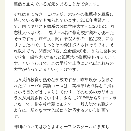
整然と並んでいる光景を見ることができます。
それはさておき、この学校、大学への推薦枠を豊富に
持っている事でも知られています。2015年実績とし
て、同じキリスト教系の関西学院大学へは20名の、同
志社大へは7名、上智大へ4名の指定校推薦枠があった
そうですが、昨年度、関西学院大学の「協定校」にな
りましたので、もっとその枠は拡大されそうです。そ
れ以外でも、関西大10名、立命館大8名、さらに薬科大
で12名、歯科大で8名など難関大の推薦枠も持っていま
す。というわけで、この学校で上位にいればこれらの
大学が待っているというわけです。
元々英語教育が熱心な学校ですが、昨年度から新設さ
れたグローバル英語コースは、英検準1級取得を目指す
という目的がはっきりしており、そのためのカリキュ
ラムが用意されています。さらに2018年から3コース制
となって、指定校推薦に加えて、一般入試でも戦える
ように、新たな大学入試にも対応するという計画で
す。
詳細についてはひとまずオープンスクールに参加し