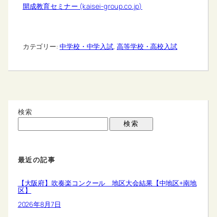
開成教育セミナー (kaisei-group.co.jp)
カテゴリー:
中学校・中学入試
, 
高等学校・高校入試
検索
検索
最近の記事
【大阪府】吹奏楽コンクール 地区大会結果【中地区+南地
区】
2026年8月7日