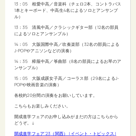
13：05 相愛中高／音楽科（チェロ2本、コントラバス
1本とキーボード、中高生4名によるソロとアンサンブ
ル）
13：35 清風中高／クラシックギター部（12名の部員
によるソロとアンサンブル）
14：05 大阪国際中高／吹奏楽部（32名の部員による
J-POPやアニソンなどの演奏）
14：35 樟蔭中高／筝曲部（8名の部員によるお琴のア
ンサンブル）
15：05 大阪成蹊女子高／コーラス部（29名によるJ-
POPや映画音楽の演奏）
各校約20分間の演奏をお願いしています。
こちらもお楽しみください。
開成進学フェアのお申し込みがまだの方はこちらから
どうぞ。↓
開成進学フェア’23（関西） | イベント・トピックス |